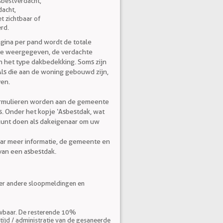
sbestverdacht,
dacht,
iet zichtbaar of
rd.
gina per pand wordt de totale
te weergegeven, de verdachte
n het type dakbedekking. Soms zijn
Als die aan de woning gebouwd zijn,
ven.
formulieren worden aan de gemeente
s. Onder het kopje ‘Asbestdak, wat
u kunt doen als dakeigenaar om uw
aar meer informatie, de gemeente en
van een asbestdak.
er andere sloopmeldingen en
uwbaar. De resterende 10%
jd / administratie van de gesaneerde