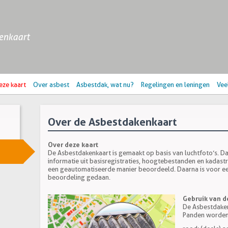
enkaart
eze kaart
Over asbest
Asbestdak, wat nu?
Regelingen en leningen
Vee
Over de Asbestdakenkaart
Over deze kaart
De Asbestdakenkaart is gemaakt op basis van luchtfoto’s. D
informatie uit basisregistraties, hoogtebestanden en kadastr
een geautomatiseerde manier beoordeeld. Daarna is voor e
beoordeling gedaan.
Gebruik van d
De Asbestdaken
Panden worden